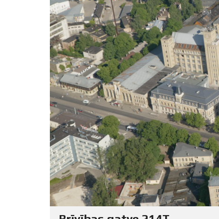
Brīvības gatve 214T,