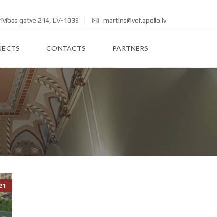
rīvības gatve 214, LV-1039
martins@vef.apollo.lv
JECTS
CONTACTS
PARTNERS
21