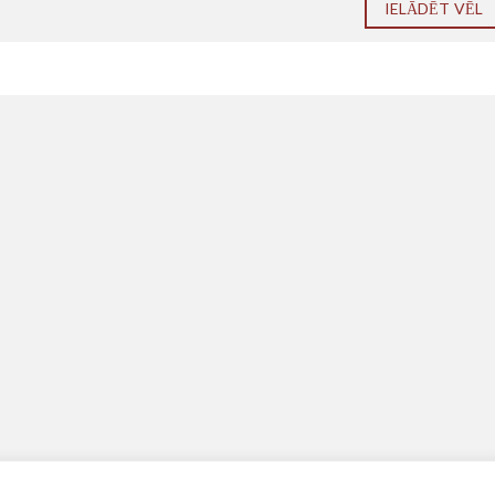
IELĀDĒT VĒL