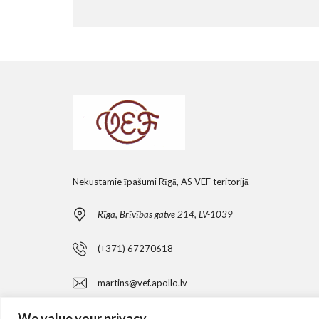
Nekustamie īpašumi Rīgā, AS VEF teritorijā
Rīga, Brīvības gatve 214, LV-1039
(+371) 67270618
martins@vef.apollo.lv
We value your privacy