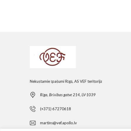
Nekustamie īpašumi Rīgā, AS VEF teritorijā
Rīga, Brīvības gatve 214, LV-1039
(+371) 67270618
martins@vef.apollo.lv