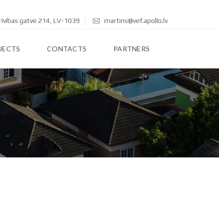
rīvības gatve 214, LV-1039
martins@vef.apollo.lv
JECTS
CONTACTS
PARTNERS