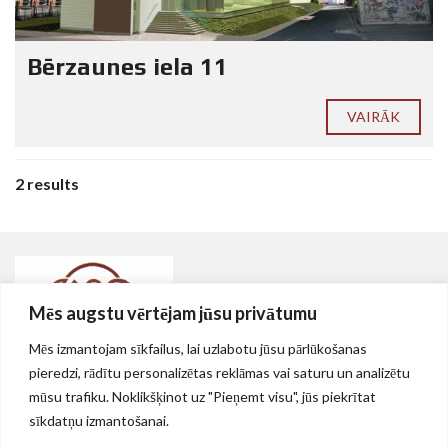
Bērzaunes iela 11
VAIRĀK
2 results
Mēs augstu vērtējam jūsu privātumu
Mēs izmantojam sīkfailus, lai uzlabotu jūsu pārlūkošanas
Nekustamie īpašumi Rīgā, AS VEF teritorijā
pieredzi, rādītu personalizētas reklāmas vai saturu un analizētu
mūsu trafiku. Noklikšķinot uz "Pieņemt visu", jūs piekrītat
Rīga, Brīvības gatve 214, LV-1039
sīkdatņu izmantošanai.