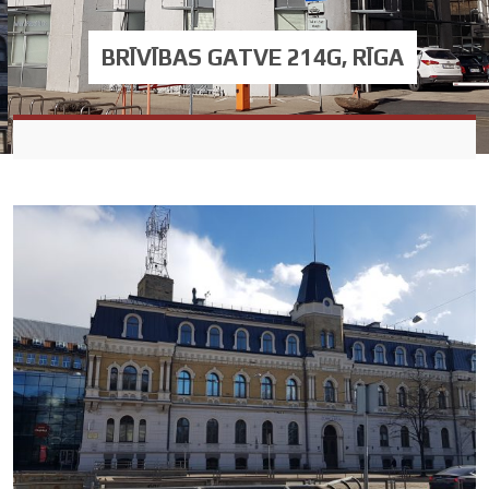
BRĪVĪBAS GATVE 214G, RĪGA