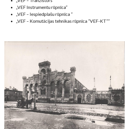
„VEF – Tranzistors”
„VEF Instrumentu rūpnīca”
„VEF – Iespiedplašu rūpnīca ”
„VEF – Komutācijas tehnikas rūpnīca ”VEF-KT””