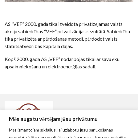
AS “VEF” 2000. gadā tika izveidota privatizējamās valsts
akciju sabiedrības “VEF” privatizācijas rezultātā. Sabiedrība
tika privatizēta ar pārdošanas metodi, pārdodot valsts
statūtsabiedrības kapitāla daļas.
Kopš 2000. gada AS „VEF” nodarbojas tikai ar savu ēku
apsaimniekošanu un elektroenerģijas sadali.
Mēs augstu vērtējam jūsu privātumu
Mēs izmantojam sīkfailus, lai uzlabotu jūsu pārlūkošanas
Nekustamie īpašumi Rīgā, AS VEF teritorijā
pieredzi, rādītu personalizētas reklāmas vai saturu un analizētu