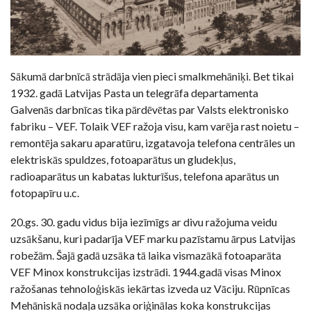
Sākumā darbnīcā strādāja vien pieci smalkmehāniķi. Bet tikai
1932. gadā Latvijas Pasta un telegrāfa departamenta
Galvenās darbnīcas tika pārdēvētas par Valsts elektronisko
fabriku – VEF. Tolaik VEF ražoja visu, kam varēja rast noietu –
remontēja sakaru aparatūru, izgatavoja telefona centrāles un
elektriskās spuldzes, fotoaparātus un gludekļus,
radioaparātus un kabatas lukturīšus, telefona aparātus un
fotopapīru u.c.
20.gs. 30. gadu vidus bija iezīmīgs ar divu ražojuma veidu
uzsākšanu, kuri padarīja VEF marku pazīstamu ārpus Latvijas
robežām. Šajā gadā uzsāka tā laika vismazākā fotoaparāta
VEF Minox konstrukcijas izstrādi. 1944.gadā visas Minox
ražošanas tehnoloģiskās iekārtas izveda uz Vāciju. Rūpnīcas
Mehāniskā nodaļa uzsāka oriģinālas koka konstrukcijas