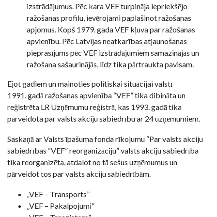
izstrādājumus. Pēc kara VEF turpināja iepriekšējo
ražošanas profilu, ievērojami paplašinot ražošanas
apjomus. Kopš 1979. gada VEF kļuva par ražošanas
apvienību. Pēc Latvijas neatkarības atjaunošanas
pieprasījums pēc VEF izstrādājumiem samazinājās un
ražošana sašaurinājās, līdz tika pārtraukta pavisam.
Ejot gadiem un mainoties politiskai situācijai valstī
1991. gadā ražošanas apvienība “VEF” tika dibināta un
reģistrēta LR Uzņēmumu reģistrā, kas 1993. gadā tika
pārveidota par valsts akciju sabiedrību ar 24 uzņēmumiem.
Saskaņā ar Valsts īpašuma fonda rīkojumu “Par valsts akciju
sabiedrības “VEF” reorganizāciju” valsts akciju sabiedrība
tika reorganizēta, atdalot no tā sešus uzņēmumus un
pārveidot tos par valsts akciju sabiedrībām.
„VEF – Transports”
„VEF – Pakalpojumi”