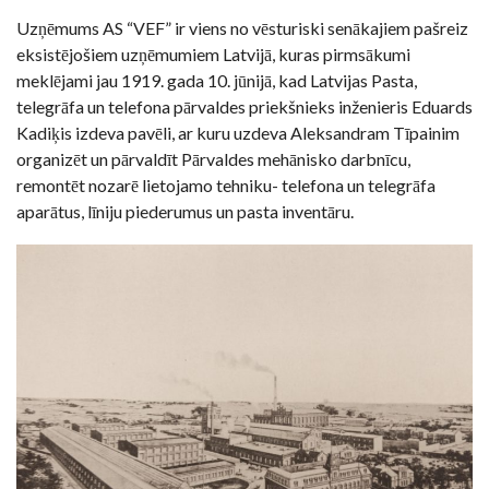
Uzņēmums AS “VEF” ir viens no vēsturiski senākajiem pašreiz
eksistējošiem uzņēmumiem Latvijā, kuras pirmsākumi
meklējami jau 1919. gada 10. jūnijā, kad Latvijas Pasta,
telegrāfa un telefona pārvaldes priekšnieks inženieris Eduards
Kadiķis izdeva pavēli, ar kuru uzdeva Aleksandram Tīpainim
organizēt un pārvaldīt Pārvaldes mehānisko darbnīcu,
remontēt nozarē lietojamo tehniku- telefona un telegrāfa
aparātus, līniju piederumus un pasta inventāru.