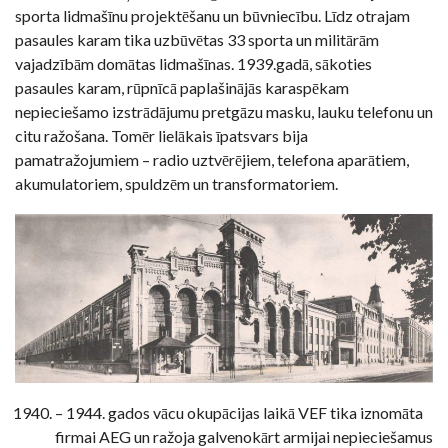
sporta lidmašīnu projektēšanu un būvniecību. Līdz otrajam
pasaules karam tika uzbūvētas 33 sporta un militārām
vajadzībām domātas lidmašīnas. 1939.gadā, sākoties
pasaules karam, rūpnīcā paplašinājās karaspēkam
nepieciešamo izstrādājumu pretgāzu masku, lauku telefonu un
citu ražošana. Tomēr lielākais īpatsvars bija
pamatražojumiem – radio uztvērējiem, telefona aparātiem,
akumulatoriem, spuldzēm un transformatoriem.
– 1944. gados vācu okupācijas laikā VEF tika iznomāta
firmai AEG un ražoja galvenokārt armijai nepieciešamus