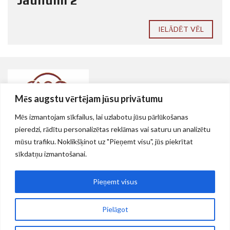
Jaunumi 2
IELĀDĒT VĒL
Mēs augstu vērtējam jūsu privātumu
Mēs izmantojam sīkfailus, lai uzlabotu jūsu pārlūkošanas
Nekustamie īpašumi Rīgā, AS VEF teritorijā
pieredzi, rādītu personalizētas reklāmas vai saturu un analizētu
mūsu trafiku. Noklikšķinot uz "Pieņemt visu", jūs piekrītat
Rīga, Brīvības gatve 214, LV-1039
sīkdatņu izmantošanai.
(+371) 67270618
Pieņemt visus
martins@vef.apollo.lv
Pielāgot